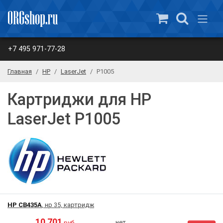
+7 495 971-77-28
Главная
HP
LaserJet
P1005
Картриджи для HP
LaserJet P1005
HP CB435A
, нр 35, картридж
10 701
нет
руб.