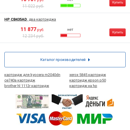
Купить
11 022 руб.
HP CB435AD
, два картриджа
11 877
нет
руб.
Купить
12 234 руб.
Каталог производителей
картридж для kyocera m2040dn
xerox 5845 картридж
ce740a картридж
картридж epson p50
brother hl 1112r картридж
картридж на hp