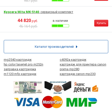
987 руб.
Kyocera Mita MK-5140
, сервисный комплект
44 820
в наличии
руб.
Купить
46 164 руб.
Каталог производителей
mg2540 картридж
c4092a картридж
hp color laserjet pro m252n
картридж для принтера canon
заправка картриджа
pixma mp280
m1120 mfp картридж
картридж canon mp230