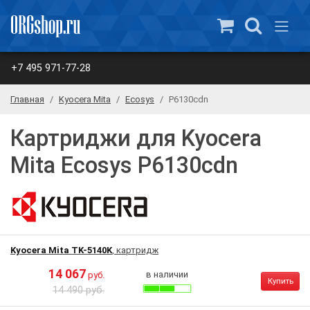
+7 495 971-77-28
Главная
Kyocera Mita
Ecosys
P6130cdn
Картриджи для Kyocera
Mita Ecosys P6130cdn
Kyocera Mita TK-5140K
, картридж
14 067
в наличии
руб.
Купить
14 490 руб.