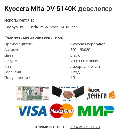
Kyocera Mita
DV-5140K
девелопер
Используется в:
Ecosys
m6030cdn
m6530cdn
p6130cdn
Технические характеристики:
Производитель
Kyocera Corporation
Артикул
302nr93020
Цвет
black
Ресурс
200 000 страниц
Тип
лазерная печать
Гарантия
1 год
Популярность
15
Заказывайте по тел.
+7 495 971-77-28