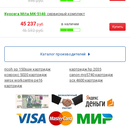
996 руб.
Kyocera Mita MK-5140
, сервисный комплект
45 237
в наличии
руб.
Купить
46 593 руб.
Каталог производителей
ricoh sp 150suw картридж
картридж hp 2035
ксерокс 5020 картридж
canon mg5740 картридж
xerox workcentre pe16
scx 4600 картридж
картридж