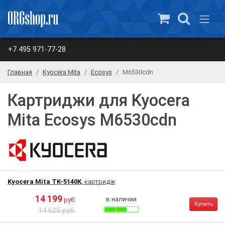
+7 495 971-77-28
Главная
Kyocera Mita
Ecosys
M6530cdn
Картриджи для Kyocera
Mita Ecosys M6530cdn
Kyocera Mita TK-5140K
, картридж
14 199
в наличии
руб.
Купить
14 625 руб.