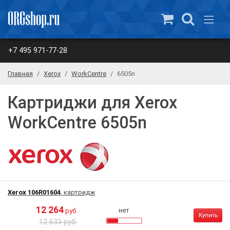
+7 495 971-77-28
Главная
Xerox
WorkCentre
6505n
Картриджи для Xerox
WorkCentre 6505n
Xerox 106R01604
, картридж
12 264
нет
руб.
Купить
12 633 руб.