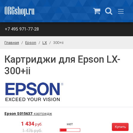
+7 495 971-77-28
Главная
Epson
LX
300+ii
Картриджи для Epson LX-
300+ii
Epson S015637
, картридж
1 434
нет
руб.
Купить
1 476 руб.