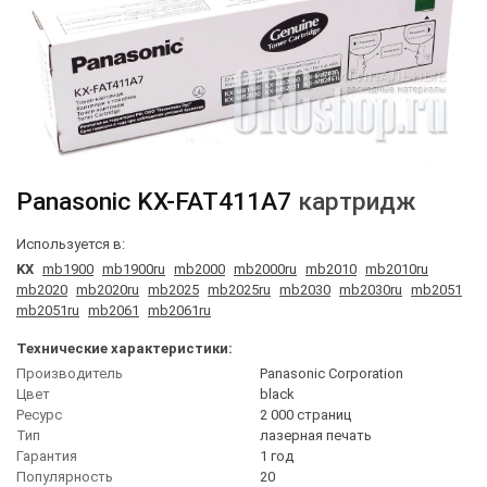
Panasonic
KX-FAT411A7
картридж
Используется в:
KX
mb1900
mb1900ru
mb2000
mb2000ru
mb2010
mb2010ru
mb2020
mb2020ru
mb2025
mb2025ru
mb2030
mb2030ru
mb2051
mb2051ru
mb2061
mb2061ru
Технические характеристики:
Производитель
Panasonic Corporation
Цвет
black
Ресурс
2 000 страниц
Тип
лазерная печать
Гарантия
1 год
Популярность
20