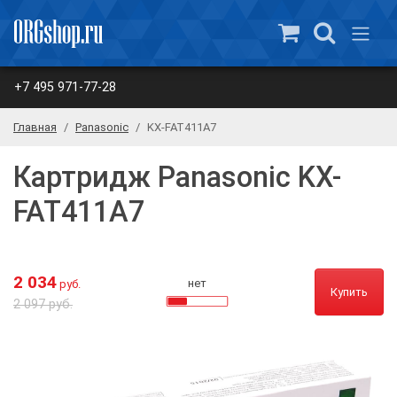
+7 495 971-77-28
Главная
Panasonic
KX-FAT411A7
Картридж Panasonic KX-
FAT411A7
2 034
нет
руб.
Купить
2 097 руб.