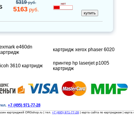
5319
руб.
нет
S
5163
руб.
lexmark e460dn
картридж xerox phaser 6020
картридж
принтер hp laserjet p1005
ricoh 3610 картридж
картридж
тел.
+7 (495) 971-77-28
азин картриджей ORGshop.ru
| тел.
+7 (495) 971-77-28
|
карта сайта по картриджам
|
карта 