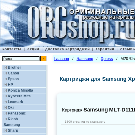
контакты
|
акции
|
доставка картриджей
|
гарантия
|
отзыв
Главная
/
Samsung
/
Xpress
/
M2070f
Brother
[+]
Canon
[+]
Картриджи для Samsung Xp
Epson
[+]
HP
[+]
Konica Minolta
[+]
Kyocera Mita
[+]
Lexmark
[+]
Oki
[+]
Samsung
MLT-D111
Картридж
Panasonic
[+]
Ricoh
[+]
1800 страниц по стандарту
Samsung
Sharp
[+]