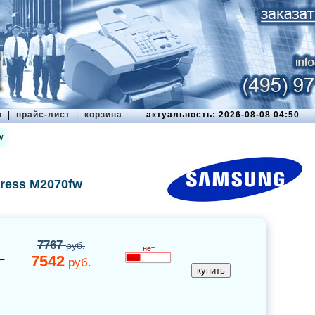
ы
|
прайс-лист
|
корзина
актуальность: 2026-08-08 04:50
w
ress M2070fw
7767
руб.
нет
L
7542
руб.