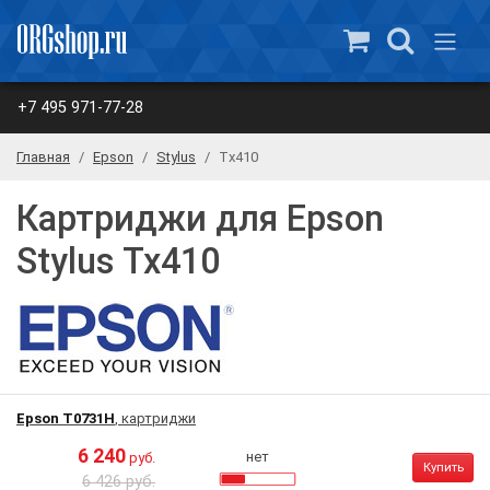
+7 495 971-77-28
Главная
Epson
Stylus
Tx410
Картриджи для Epson
Stylus Tx410
Epson T0731H
, картриджи
6 240
нет
руб.
Купить
6 426 руб.