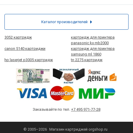
Каталог производителей
3052 картридж
картридж для принтера
panasonic kx mb2000
canon 5140 картриджи
картридж для принтера
samsung ml 1860
hp laserjet p3005 картридж
tn 2275 картридж
Заказывайте по тел.
+7 495 971-77-28
© 2005–2026
Магазин картриджей
orgshop.ru