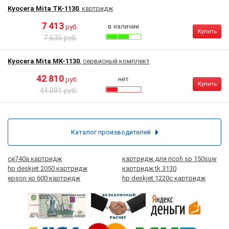
Kyocera Mita TK-1130
, картридж
7 413
в наличии
руб.
Купить
7 635 руб.
Kyocera Mita MK-1130
, сервисный комплект
42 810
нет
руб.
Купить
44 091 руб.
Каталог производителей
ce740a картридж
картридж для ricoh sp 150suw
hp deskjet 2050 картридж
картридж tk 3130
epson xp 600 картридж
hp deskjet 1220c картридж