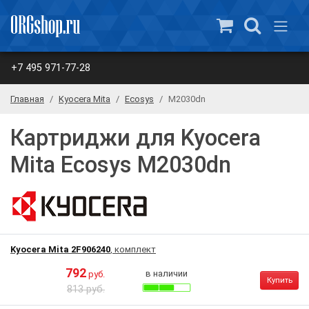
+7 495 971-77-28
Главная
Kyocera Mita
Ecosys
M2030dn
Картриджи для Kyocera
Mita Ecosys M2030dn
Kyocera Mita 2F906240
, комплект
792
в наличии
руб.
Купить
813 руб.