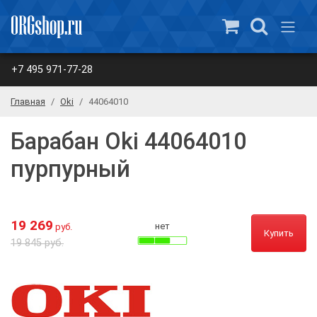
+7 495 971-77-28
Главная
Oki
44064010
Барабан Oki 44064010
пурпурный
19 269
нет
руб.
Купить
19 845 руб.