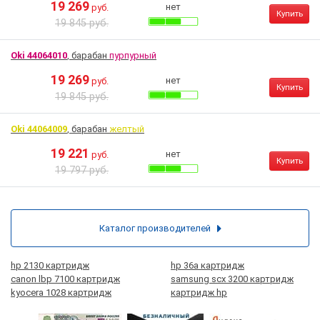
19 269
нет
руб.
Купить
19 845 руб.
Oki 44064010
, барабан
пурпурный
19 269
нет
руб.
Купить
19 845 руб.
Oki 44064009
, барабан
желтый
19 221
нет
руб.
Купить
19 797 руб.
Каталог производителей
hp 2130 картридж
hp 36a картридж
canon lbp 7100 картридж
samsung scx 3200 картридж
kyocera 1028 картридж
картридж hp