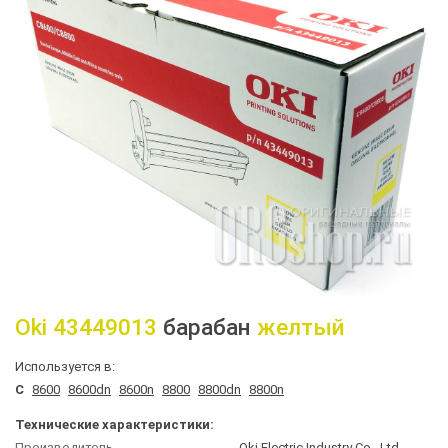
Oki
43449013
барабан
желтый
Используется в:
C
8600
8600dn
8600n
8800
8800dn
8800n
Технические характеристики:
Производитель
Oki Electric Industry Co., Ltd.