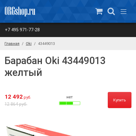
+7 495 971-77-28
Главная
Oki
43449013
Барабан Oki 43449013
желтый
12 492
нет
руб.
Купить
12 864 руб.