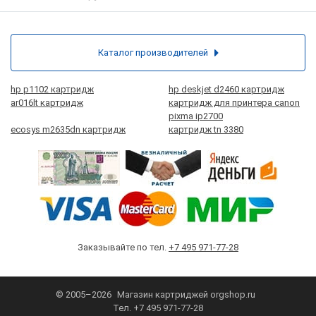
Каталог производителей
hp p1102 картридж
hp deskjet d2460 картридж
ar016lt картридж
картридж для принтера canon
pixma ip2700
ecosys m2635dn картридж
картридж tn 3380
Заказывайте по тел.
+7 495 971-77-28
© 2005–2026
Магазин картриджей
orgshop.ru
Тел.
+7 495 971-77-28