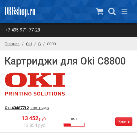
+7 495 971-77-28
Главная
Oki
C
8800
Картриджи для Oki C8800
Oki 43487712
, картридж
13 452
нет
руб.
Купить
13 854 руб.