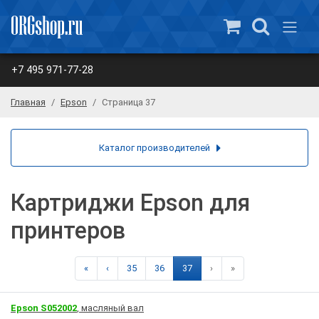
+7 495 971-77-28
Главная
Epson
Страница 37
Каталог производителей
Картриджи Epson для
принтеров
«
‹
35
36
37
›
»
Epson S052002
, масляный вал