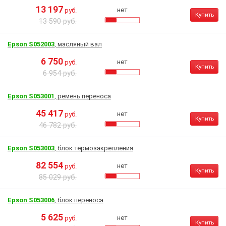
13 197
нет
руб.
Купить
13 590 руб.
Epson S052003
, масляный вал
6 750
нет
руб.
Купить
6 954 руб.
Epson S053001
, ремень переноса
45 417
нет
руб.
Купить
46 782 руб.
Epson S053003
, блок термозакрепления
82 554
нет
руб.
Купить
85 029 руб.
Epson S053006
, блок переноса
5 625
нет
руб.
Купить