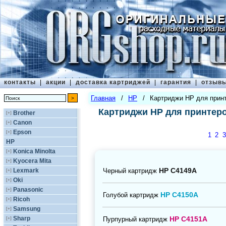
контакты
|
акции
|
доставка картриджей
|
гарантия
|
отзыв
Главная
/
HP
/
Картриджи HP для принт
Картриджи HP для принтер
Brother
[+]
Canon
[+]
Epson
[+]
1
2
HP
Konica Minolta
[+]
Kyocera Mita
[+]
HP C4149A
Черный картридж
Lexmark
[+]
Oki
[+]
Panasonic
[+]
HP C4150A
Голубой картридж
Ricoh
[+]
Samsung
[+]
HP C4151A
Sharp
Пурпурный картридж
[+]