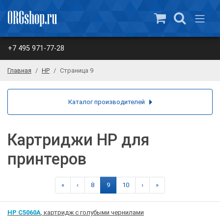
+7 495 971-77-28
Главная
HP
Страница 9
Каталог производителей
Картриджи HP для
принтеров
«
‹
8
9
10
›
»
HP C5060A
, картридж с голубыми чернилами