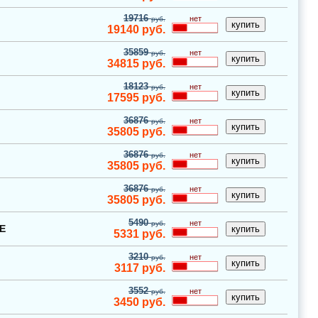
19716
нет
руб.
19140
руб.
35859
нет
руб.
34815
руб.
18123
нет
руб.
17595
руб.
36876
нет
руб.
35805
руб.
36876
нет
руб.
35805
руб.
36876
нет
руб.
35805
руб.
5490
нет
руб.
E
5331
руб.
3210
нет
руб.
3117
руб.
3552
нет
руб.
3450
руб.