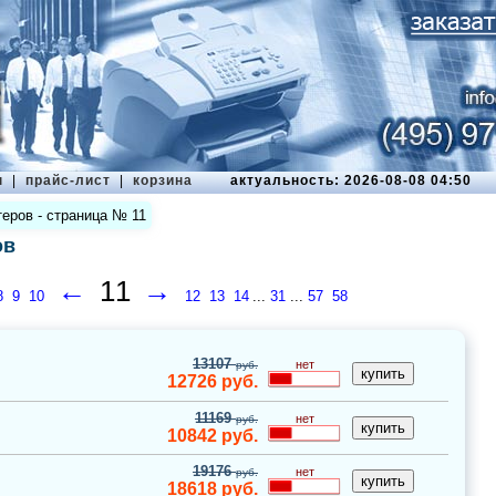
ы
|
прайс-лист
|
корзина
актуальность: 2026-08-08 04:50
еров - страница № 11
ов
←
11
→
8
9
10
12
13
14
...
31
...
57
58
13107
нет
руб.
12726
руб.
11169
нет
руб.
10842
руб.
19176
нет
руб.
18618
руб.