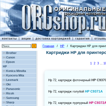
контакты
|
акции
|
доставка картриджей
|
гарантия
|
отзыв
Главная
/
HP
/
Картриджи HP для принт
Картриджи HP для принтер
Brother
[+]
Canon
[+]
Epson
[+]
1
2
3
...
1
HP
Konica Minolta
[+]
Kyocera Mita
[+]
HP C937
Нр 72, картридж фоточерный
Lexmark
[+]
Oki
[+]
Panasonic
[+]
HP C9371A
Нр 72, картридж голубой
Ricoh
[+]
Samsung
[+]
HP C9372
Sharp
Нр 72, картридж пурпурный
[+]