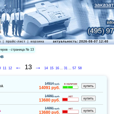
ы
|
прайс-лист
|
корзина
актуальность: 2026-08-07 12:40
еров - страница № 13
ов
←
13
→
0
11
12
14
15
16
...
31
...
57
58
14514
в наличии
руб.
0A
14091
руб.
14091
нет
руб.
13680
руб.
14091
нет
руб.
A
13680
руб.