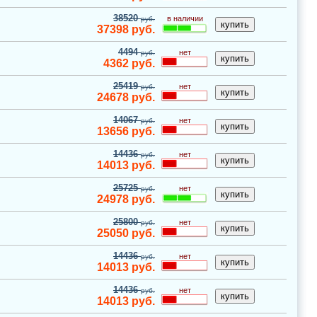
38520
в наличии
руб.
37398
руб.
4494
нет
руб.
4362
руб.
25419
нет
руб.
24678
руб.
14067
нет
руб.
13656
руб.
14436
нет
руб.
14013
руб.
25725
нет
руб.
24978
руб.
25800
нет
руб.
25050
руб.
14436
нет
руб.
14013
руб.
14436
нет
руб.
14013
руб.