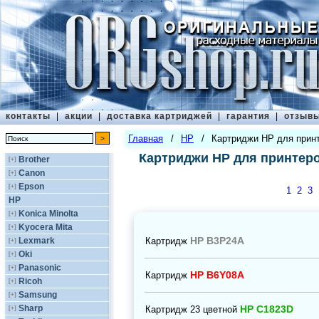
контакты
|
акции
|
доставка картриджей
|
гарантия
|
отзыв
Главная
/
HP
/
Картриджи HP для принт
Картриджи HP для принтер
Brother
[+]
Canon
[+]
Epson
[+]
1
2
3
HP
Konica Minolta
[+]
Kyocera Mita
[+]
HP B3P24A
Картридж
Lexmark
[+]
Oki
[+]
Panasonic
[+]
HP B6Y08A
Картридж
Ricoh
[+]
Samsung
[+]
HP C1823D
Sharp
Картридж 23 цветной
[+]