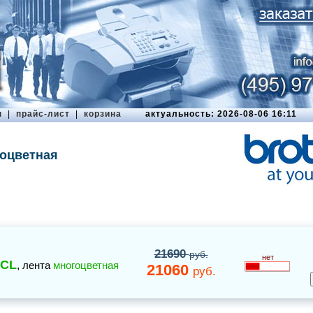
ы
|
прайс-лист
|
корзина
актуальность: 2026-08-06 16:11
гоцветная
21690
руб.
нет
0CL
,
лента
многоцветная
21060
руб.