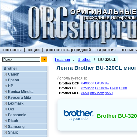
контакты
|
акции
|
доставка картриджей
|
гарантия
|
отзыв
Главная
/
Brother
/
BU-320CL
Лента Brother BU-320CL мно
Brother
Canon
[+]
Используется в:
Epson
[+]
Brother
DCP
l8400cdn
l8450cdw
HP
[+]
Brother
HL
l8250cdn
l8350cdw
l9200
l9300
Konica Minolta
[+]
Brother
MFC
l8650
l8850cdw
l9550
Kyocera Mita
[+]
Lexmark
[+]
Oki
[+]
Panasonic
Brother
BU-32
[+]
Ricoh
[+]
Samsung
[+]
Sharp
[+]