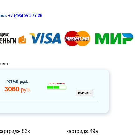
тел.
+7 (495) 971-77-28
иалы:
3150
руб.
в наличии
3060
руб.
картридж 83x
картридж 49а