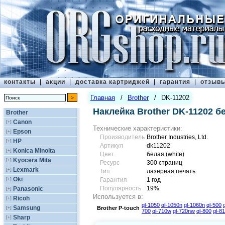
контакты
|
акции
|
доставка картриджей
|
гарантия
|
отзыв
Главная
/
Brother
/
DK-11202
Наклейка Brother DK-11202 б
Brother
Canon
[+]
Технические характеристики:
Epson
[+]
Производитель
Brother Industries, Ltd.
HP
[+]
Артикул
dk11202
Konica Minolta
[+]
Цвет
белая (white)
Kyocera Mita
[+]
Ресурс
300 страниц
Lexmark
[+]
Тип
лазерная печать
Oki
[+]
Гарантия
1 год
Популярность
19%
Panasonic
[+]
Используется в:
Ricoh
[+]
ql-1050
ql-1050n
ql-1060n
ql-500
Samsung
[+]
Brother
P-touch
700
ql-710w
ql-720nw
ql-800
ql-8
Sharp
[+]