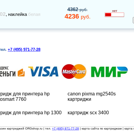
4362
руб.
нет
02
,
наклейка
белая
4236
руб.
тел.
+7 (495) 971-77-28
тридж для принтера hp
canon pixma mg2540s
tosmart 7760
картриджи
тридж для принтера hp 1300
картридж scx 3400
азин картриджей ORGshop.ru
| тел.
+7 (495) 971-77-28
|
карта сайта по картриджам
|
карта 