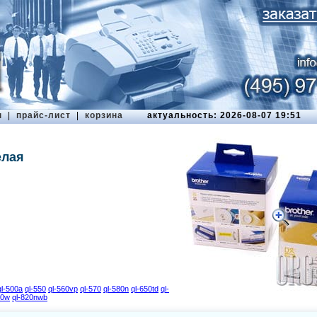
ы
|
прайс-лист
|
корзина
актуальность: 2026-08-07 19:51
елая
ql-500a
ql-550
ql-560vp
ql-570
ql-580n
ql-650td
ql-
10w
ql-820nwb