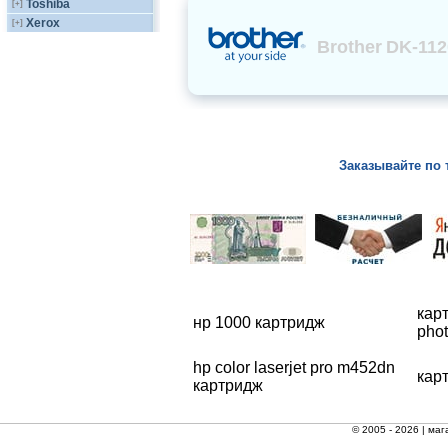
Toshiba
[+]
Xerox
[+]
Brother
DK-112
Заказывайте по 
кар
нр 1000 картридж
pho
hp color laserjet pro m452dn
кар
картридж
© 2005 - 2026 |
маг