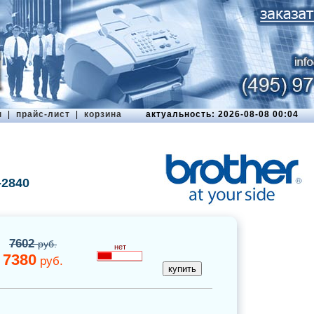
ы
|
прайс-лист
|
корзина
актуальность: 2026-08-08 00:04
-2840
7602
руб.
нет
7380
руб.