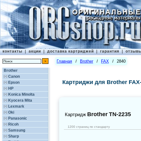
контакты
|
акции
|
доставка картриджей
|
гарантия
|
отзыв
Главная
/
Brother
/
FAX
/
2840
Brother
Canon
[+]
Картриджи для Brother FAX
Epson
[+]
HP
[+]
Konica Minolta
[+]
Kyocera Mita
[+]
Lexmark
[+]
Oki
[+]
Brother
TN-2235
Картридж
Panasonic
[+]
Ricoh
[+]
1200 страниц по стандарту
Samsung
[+]
Sharp
[+]