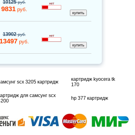
10125
руб.
нет
9831
руб.
13902
руб.
нет
13497
руб.
картридж kyocera tk
самсунг scx 3205 картридж
170
картридж для самсунг scx
hp 377 картридж
4200