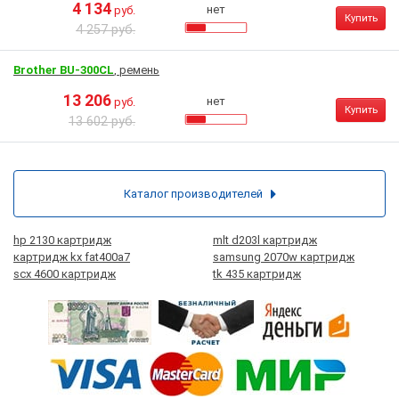
4 134
нет
руб.
Купить
4 257 руб.
Brother BU-300CL
, ремень
13 206
нет
руб.
Купить
13 602 руб.
Каталог производителей
hp 2130 картридж
mlt d203l картридж
картридж kx fat400a7
samsung 2070w картридж
scx 4600 картридж
tk 435 картридж