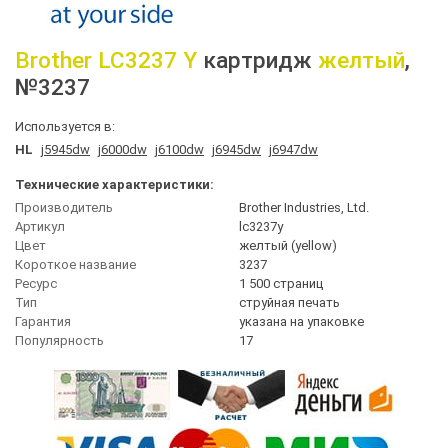
Brother
LC3237 Y
картридж
желтый
,
№3237
Используется в:
HL
j5945dw
j6000dw
j6100dw
j6945dw
j6947dw
Технические характеристики:
Производитель
Brother Industries, Ltd.
Артикул
lc3237y
Цвет
желтый (yellow)
Короткое название
3237
Ресурс
1 500 страниц
Тип
струйная печать
Гарантия
указана на упаковке
Популярность
17