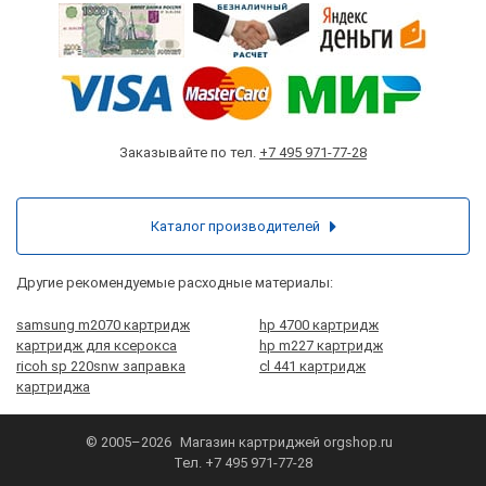
Заказывайте по тел.
+7 495 971-77-28
Каталог производителей
Другие рекомендуемые расходные материалы:
samsung m2070 картридж
hp 4700 картридж
картридж для ксерокса
hp m227 картридж
ricoh sp 220snw заправка
cl 441 картридж
картриджа
© 2005–2026
Магазин картриджей
orgshop.ru
Тел.
+7 495 971-77-28