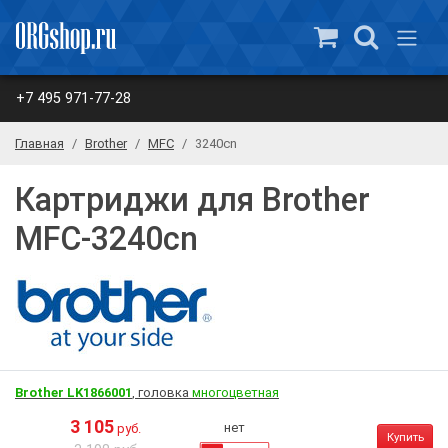
+7 495 971-77-28
Главная
Brother
MFC
3240cn
Картриджи для Brother
MFC-3240cn
Brother LK1866001
, головка
многоцветная
3 105
нет
руб.
Купить