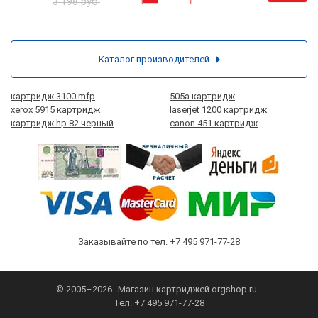
3 198 руб.
Каталог производителей
картридж 3100 mfp
505а картридж
xerox 5915 картридж
laserjet 1200 картридж
картридж hp 82 черный
canon 451 картридж
Заказывайте по тел.
+7 495 971-77-28
© 2005–2026
Магазин картриджей
orgshop.ru
Тел.
+7 495 971-77-28