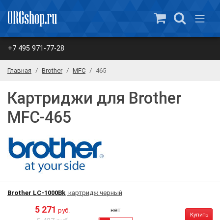
+7 495 971-77-28
Главная
Brother
MFC
465
Картриджи для Brother
MFC-465
Brother LC-1000Bk
, картридж черный
5 271
нет
руб.
Купить