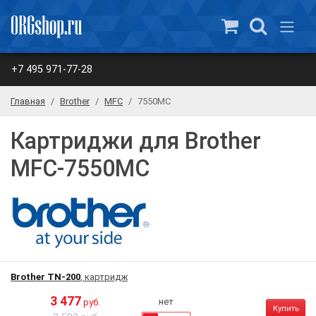
+7 495 971-77-28
Главная
Brother
MFC
7550MC
Картриджи для Brother
MFC-7550MC
Brother TN-200
, картридж
3 477
нет
руб.
Купить