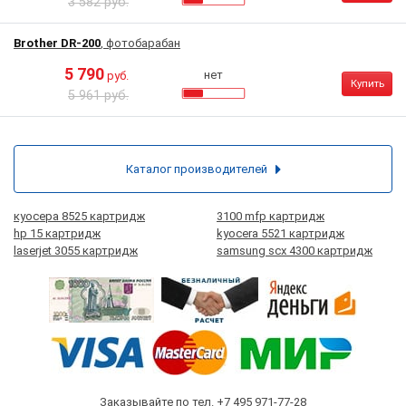
3 582 руб.
Brother DR-200
, фотобарабан
5 790
нет
руб.
Купить
5 961 руб.
Каталог производителей
куосера 8525 картридж
3100 mfp картридж
hp 15 картридж
kyocera 5521 картридж
laserjet 3055 картридж
samsung scx 4300 картридж
Заказывайте по тел.
+7 495 971-77-28