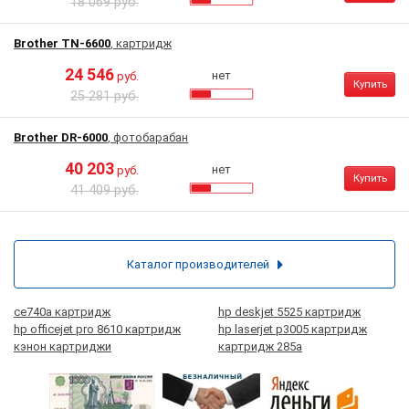
18 069 руб.
Brother TN-6600
, картридж
24 546
нет
руб.
Купить
25 281 руб.
Brother DR-6000
, фотобарабан
40 203
нет
руб.
Купить
41 409 руб.
Каталог производителей
ce740a картридж
hp deskjet 5525 картридж
hp officejet pro 8610 картридж
hp laserjet p3005 картридж
кэнон картриджи
картридж 285а