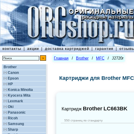
контакты
|
акции
|
доставка картриджей
|
гарантия
|
отзыв
Главная
/
Brother
/
MFC
/
J2720r
Brother
Canon
[+]
Картриджи для Brother MFC
Epson
[+]
HP
[+]
Konica Minolta
[+]
Kyocera Mita
[+]
Lexmark
[+]
Oki
[+]
Brother
LC663BK
Картридж
Panasonic
[+]
Ricoh
[+]
550 страниц по стандарту
Samsung
[+]
Sharp
[+]