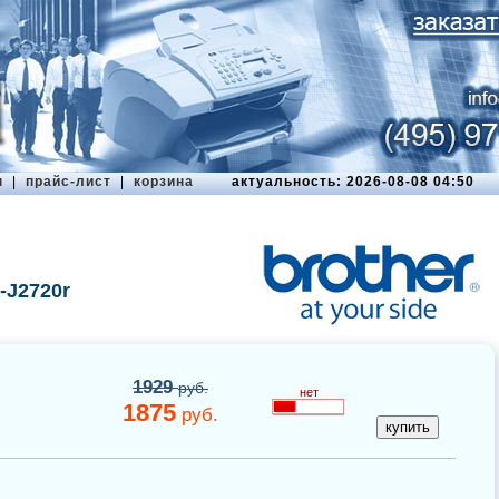
ы
|
прайс-лист
|
корзина
актуальность: 2026-08-08 04:50
-J2720r
1929
руб.
нет
1875
руб.