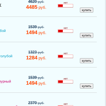
4620
руб.
нет
K
4485
руб.
1539
руб.
нет
убой
1494
руб.
1323
руб.
нет
голубой
1284
руб.
1539
руб.
нет
пурный
1494
руб.
2370
руб.
нет