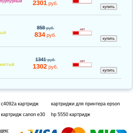
пурпурный
2301
руб.
858
руб.
нет
тый
834
руб.
1341
руб.
нет
желтый
1302
руб.
c4092a картридж
картриджи для принтера epson
картридж canon e30
hp 5550 картридж