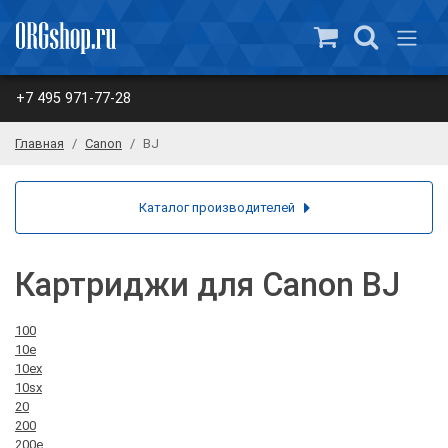
+7 495 971-77-28
Главная
Canon
BJ
Каталог производителей
Картриджи для Canon BJ
100
10e
10ex
10sx
20
200
200e