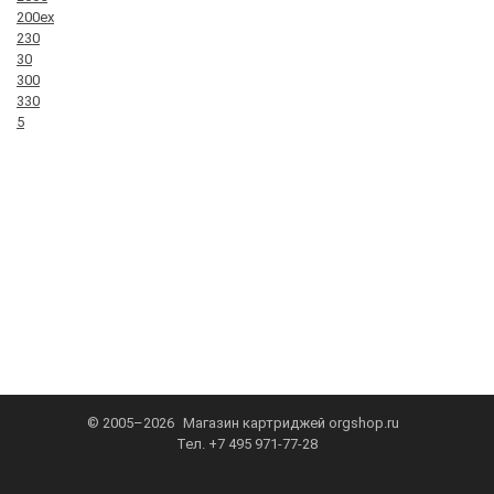
200ex
230
30
300
330
5
© 2005–2026
Магазин картриджей
orgshop.ru
Тел.
+7 495 971-77-28