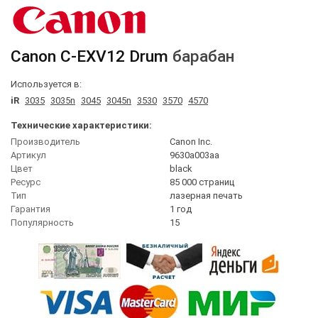
Canon
C-EXV12 Drum
барабан
Используется в:
iR
3035
3035n
3045
3045n
3530
3570
4570
Технические характеристики:
Производитель
Canon Inc.
Артикул
9630a003aa
Цвет
black
Ресурс
85 000 страниц
Тип
лазерная печать
Гарантия
1 год
Популярность
15