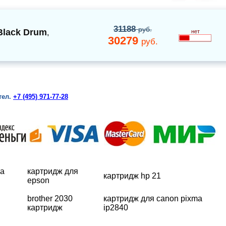
31188
руб.
Black Drum
,
нет
30279
руб.
тел.
+7 (495) 971-77-28
ка
картридж для
картридж hp 21
epson
brother 2030
картридж для canon pixma
картридж
ip2840