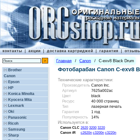
контакты
|
акции
|
доставка картриджей
|
гарантия
|
отзыв
Главная
/
Canon
/
C-exv8 Black Drum
Фотобарабан Canon C-exv8 B
Brother
[+]
Canon
Технические характеристики:
Epson
[+]
Производитель
Canon Inc.
HP
[+]
Артикул
7625a002ac
Konica Minolta
[+]
Цвет
black
Kyocera Mita
[+]
Ресурс
40 000 страниц
Lexmark
[+]
Тип
лазерная печать
Oki
[+]
Гарантия
1 год
Популярность
14%
Panasonic
[+]
Используется в:
Ricoh
[+]
Canon
CLC
2620
3200
3220
Samsung
[+]
Canon
iR
c2620n
c3200n
c3220n
Sharp
[+]