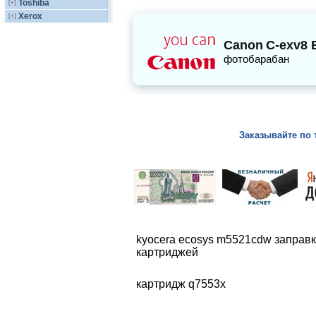
Toshiba
[+]
Xerox
[+]
Canon
C-exv8 
фотобарабан
Заказывайте по 
kyocera ecosys m5521cdw заправ
картриджей
картридж q7553x