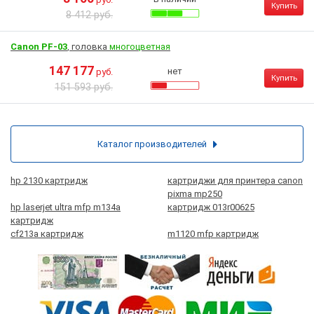
Купить
8 412 руб.
Canon PF-03
, головка
многоцветная
147 177
нет
руб.
Купить
151 593 руб.
Каталог производителей
hp 2130 картридж
картриджи для принтера canon
pixma mp250
hp laserjet ultra mfp m134a
картридж 013r00625
картридж
cf213a картридж
m1120 mfp картридж