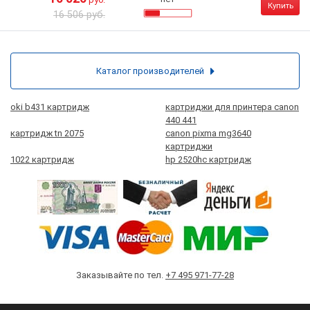
Купить
16 506 руб.
Каталог производителей
oki b431 картридж
картриджи для принтера canon
440 441
картридж tn 2075
canon pixma mg3640
картриджи
1022 картридж
hp 2520hc картридж
Заказывайте по тел.
+7 495 971-77-28