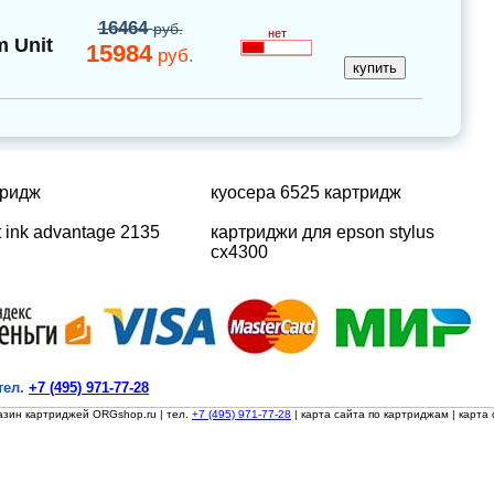
16464
руб.
нет
 Unit
15984
руб.
тридж
куосера 6525 картридж
t ink advantage 2135
картриджи для epson stylus
cx4300
тел.
+7 (495) 971-77-28
азин картриджей ORGshop.ru
| тел.
+7 (495) 971-77-28
|
карта сайта по картриджам
|
карта 