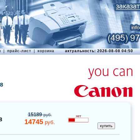
ы
|
прайс-лист
|
корзина
актуальность: 2026-08-08 04:50
8
15189
руб.
нет
8
14745
руб.