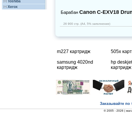
Toshiba
[+]
Xerox
[+]
Canon
C-EXV18 Drum
Барабан
26 900 стр. (А4, 5% заполнение)
m227 картридж
505х кар
samsung 4020nd
hp deskje
картридж
картридж
Заказывайте по 
© 2005 - 2026 |
маг