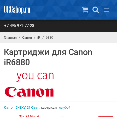
+7 495 971-77-28
Главная
Canon
iR
6880
Картриджи для Canon
iR6880
Canon C-EXV 24 Cyan
, картридж
голубой
25 719
нет
руб.