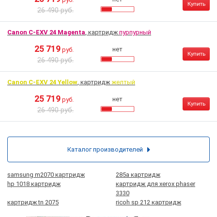
Купить
26 490 руб.
Canon C-EXV 24 Magenta
, картридж
пурпурный
25 719
нет
руб.
Купить
26 490 руб.
Canon C-EXV 24 Yellow
, картридж
желтый
25 719
нет
руб.
Купить
26 490 руб.
Каталог производителей
samsung m2070 картридж
285а картридж
hp 1018 картридж
картридж для xerox phaser
3330
картридж tn 2075
ricoh sp 212 картридж