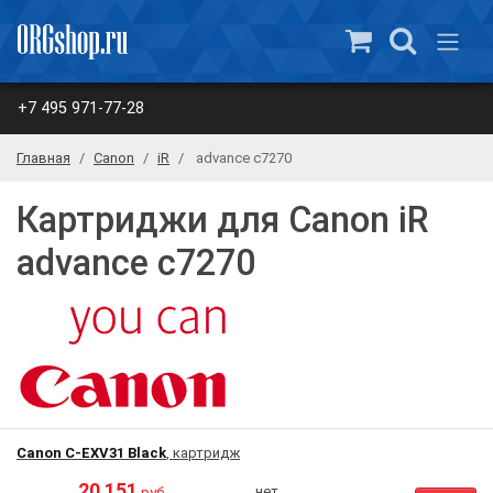
+7 495 971-77-28
Главная
Canon
iR
advance c7270
Картриджи для Canon iR
advance c7270
Canon C-EXV31 Black
, картридж
20 151
нет
руб.