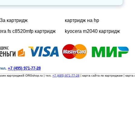
3a картридж
картридж на hp
era fs c8520mfp картридж
kyocera m2040 картридж
тел.
+7 (495) 971-77-28
азин картриджей ORGshop.ru
| тел.
+7 (495) 971-77-28
|
карта сайта по картриджам
|
карта 