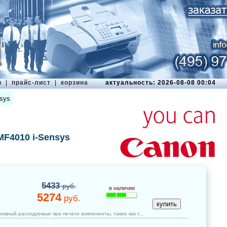
ы
|
прайс-лист
|
корзина
актуальность: 2026-08-08 00:04
sys
F4010 i-Sensys
5433
руб.
в наличии
5274
руб.
овный расходуемые при печати компоненты, такие как т...