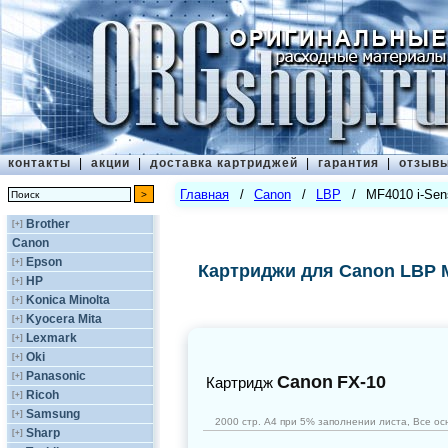
контакты
|
акции
|
доставка картриджей
|
гарантия
|
отзыв
Главная
/
Canon
/
LBP
/
MF4010 i-Sen
Brother
[+]
Canon
Epson
[+]
Картриджи для Canon LBP M
HP
[+]
Konica Minolta
[+]
Kyocera Mita
[+]
Lexmark
[+]
Oki
[+]
Panasonic
[+]
Canon
FX-10
Картридж
Ricoh
[+]
Samsung
[+]
2000 стр. А4 при 5% заполнении листа, Все осн
Sharp
[+]