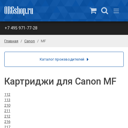
+7 495 971-77-28
Главная
Canon
MF
Каталог производителей
Картриджи для Canon MF
112
113
210
211
212
216
217