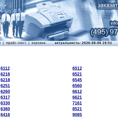
ы
|
прайс-лист
|
корзина
актуальность: 2026-08-06 19:51
6112
6512
6216
6521
6218
6545
6251
6560
6260
6612
6317
6621
6330
7161
6360
8521
6416
9085