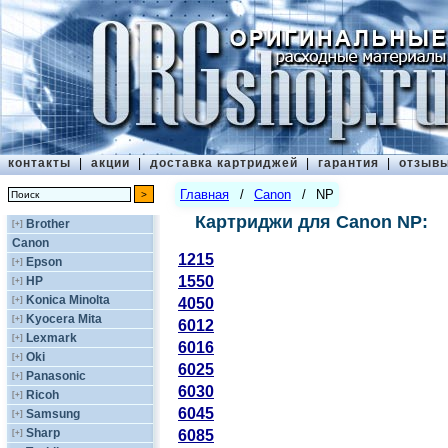
контакты
|
акции
|
доставка картриджей
|
гарантия
|
отзыв
Главная
/
Canon
/
NP
Картриджи для Canon NP:
Brother
[+]
Canon
1215
Epson
[+]
1550
HP
[+]
Konica Minolta
[+]
4050
Kyocera Mita
[+]
6012
Lexmark
[+]
6016
Oki
[+]
6025
Panasonic
[+]
6030
Ricoh
[+]
6045
Samsung
[+]
Sharp
[+]
6085