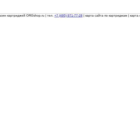
азин картриджей ORGshop.ru
| тел.
+7 (495) 971-77-28
|
карта сайта по картриджам
|
карта 