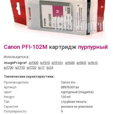
Canon
PFI-102M
картридж
пурпурный
Используется в:
ImagePrograf
ipf500
ipf510
ipf510+
ipf600
ipf605
ipf610
ipf700
ipf710
ipf720
lp17
lp24
Технические характеристики:
Производитель
Canon Inc.
Артикул
0897b001aa
Цвет
пурпурный (magenta)
Ресурс
130 ml
Тип
струйная печать
Гарантия
указана на упаковке
Популярность
9