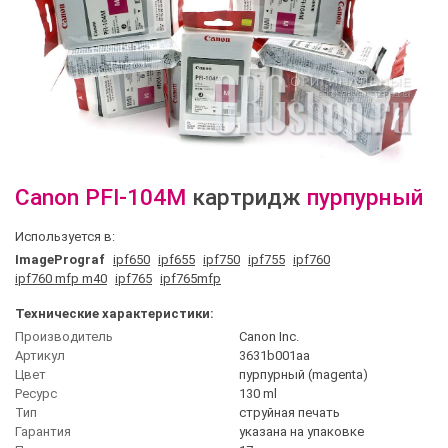
Canon
PFI-104M
картридж
пурпурный
Используется в:
ImagePrograf
ipf650
ipf655
ipf750
ipf755
ipf760
ipf760 mfp m40
ipf765
ipf765mfp
Технические характеристики:
Производитель
Canon Inc.
Артикул
3631b001aa
Цвет
пурпурный (magenta)
Ресурс
130 ml
Тип
струйная печать
Гарантия
указана на упаковке