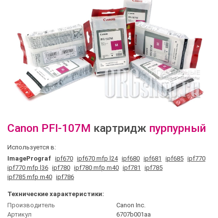
Canon
PFI-107M
картридж
пурпурный
Используется в:
ImagePrograf
ipf670
ipf670 mfp l24
ipf680
ipf681
ipf685
ipf770
ipf770 mfp l36
ipf780
ipf780 mfp m40
ipf781
ipf785
ipf785 mfp m40
ipf786
Технические характеристики:
Производитель
Canon Inc.
Артикул
6707b001aa