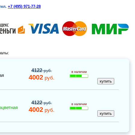
тел.
+7 (495) 971-77-28
иалы:
4122
руб.
в наличии
ая
4002
руб.
4122
руб.
в наличии
оцветная
4002
руб.