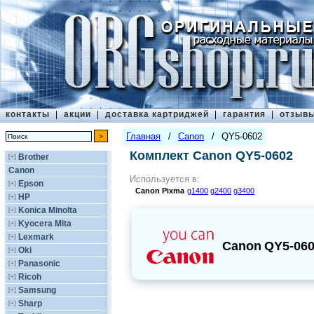
контакты
|
акции
|
доставка картриджей
|
гарантия
|
отзыв
Главная
/
Canon
/
QY5-0602
Комплект Canon QY5-0602
Brother
[+]
Canon
Используется в:
Epson
[+]
Canon
Pixma
g1400
g2400
g3400
HP
[+]
Konica Minolta
[+]
Kyocera Mita
[+]
Lexmark
[+]
Canon
QY5-06
Oki
[+]
Panasonic
[+]
Ricoh
[+]
Samsung
[+]
Sharp
[+]