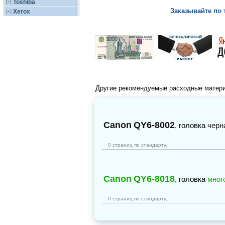
Toshiba
[+]
Заказывайте по 
Xerox
[+]
Другие рекомендуемые расходные матер
Canon
QY6-8002
,
головка
черн
0 страниц по стандарту,
Canon
QY6-8018
,
головка
мног
0 страниц по стандарту,