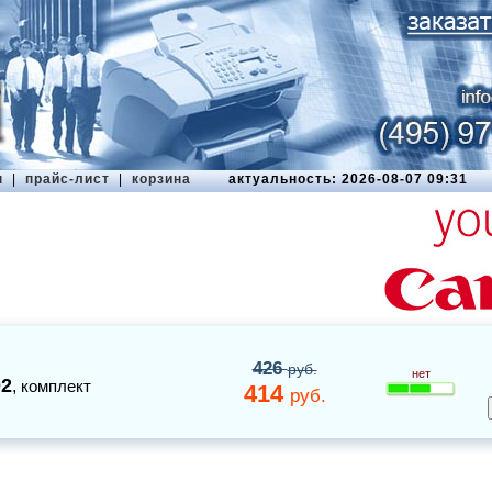
ы
|
прайс-лист
|
корзина
актуальность: 2026-08-07 09:31
426
руб.
нет
02
,
комплект
414
руб.