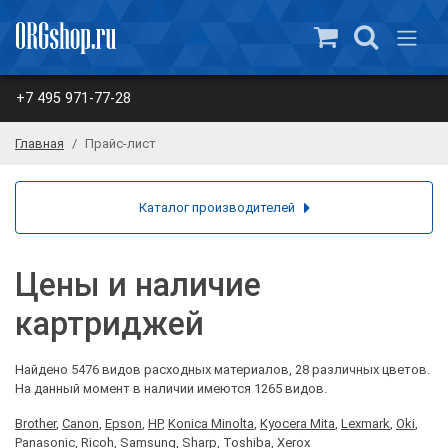
+7 495 971-77-28
Главная
Прайс-лист
Каталог производителей
Цены и наличие
картриджей
Найдено 5476 видов расходных материалов, 28 различных цветов.
На данный момент в наличии имеются 1265 видов.
Brother
,
Canon
,
Epson
,
HP
,
Konica Minolta
,
Kyocera Mita
,
Lexmark
,
Oki
,
Panasonic
,
Ricoh
,
Samsung
,
Sharp
,
Toshiba
,
Xerox