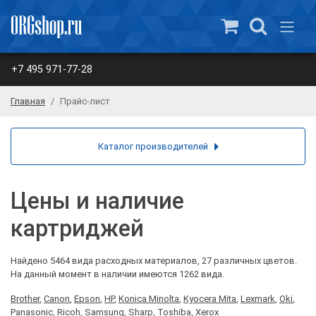
+7 495 971-77-28
Главная
Прайс-лист
Каталог производителей
Цены и наличие
картриджей
Найдено 5464 вида расходных материалов, 27 различных цветов.
На данный момент в наличии имеются 1262 вида.
Brother
,
Canon
,
Epson
,
HP
,
Konica Minolta
,
Kyocera Mita
,
Lexmark
,
Oki
,
Panasonic
,
Ricoh
,
Samsung
,
Sharp
,
Toshiba
,
Xerox