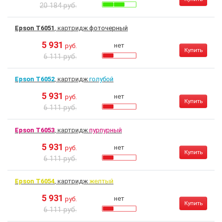
20 184 руб.
Epson T6051
, картридж
фоточерный
5 931
нет
руб.
Купить
6 111 руб.
Epson T6052
, картридж
голубой
5 931
нет
руб.
Купить
6 111 руб.
Epson T6053
, картридж
пурпурный
5 931
нет
руб.
Купить
6 111 руб.
Epson T6054
, картридж
желтый
5 931
нет
руб.
Купить
6 111 руб.