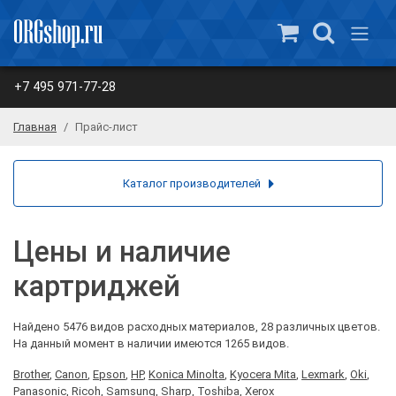
+7 495 971-77-28
Главная
Прайс-лист
Каталог производителей
Цены и наличие
картриджей
Найдено 5476 видов расходных материалов, 28 различных цветов.
На данный момент в наличии имеются 1265 видов.
Brother
,
Canon
,
Epson
,
HP
,
Konica Minolta
,
Kyocera Mita
,
Lexmark
,
Oki
,
Panasonic
,
Ricoh
,
Samsung
,
Sharp
,
Toshiba
,
Xerox