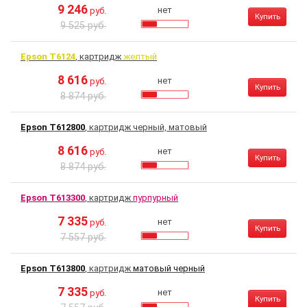
9 246
нет
руб.
Купить
9 525 руб.
Epson T6124
, картридж
желтый
8 616
нет
руб.
Купить
8 874 руб.
Epson T612800
, картридж черный, матовый
8 616
нет
руб.
Купить
8 874 руб.
Epson T613300
, картридж
пурпурный
7 335
нет
руб.
Купить
7 557 руб.
Epson T613800
, картридж
матовый черный
7 335
нет
руб.
Купить