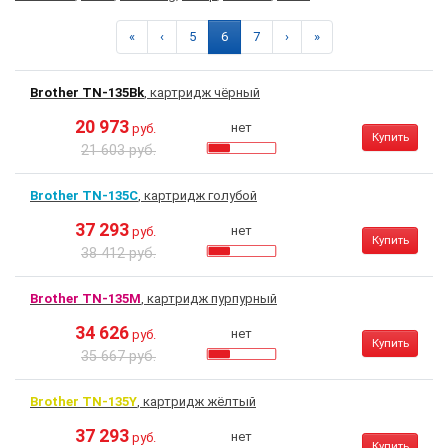
«
‹
5
6
7
›
»
Brother TN-135Bk
, картридж чёрный
20 973
нет
руб.
Купить
21 603 руб.
Brother TN-135C
, картридж голубой
37 293
нет
руб.
Купить
38 412 руб.
Brother TN-135M
, картридж пурпурный
34 626
нет
руб.
Купить
35 667 руб.
Brother TN-135Y
, картридж жёлтый
37 293
нет
руб.
Купить