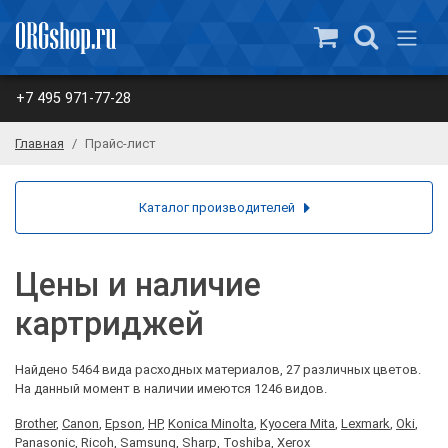
+7 495 971-77-28
Главная
Прайс-лист
Каталог производителей
Цены и наличие
картриджей
Найдено 5464 вида расходных материалов, 27 различных цветов.
На данный момент в наличии имеются 1246 видов.
Brother
,
Canon
,
Epson
,
HP
,
Konica Minolta
,
Kyocera Mita
,
Lexmark
,
Oki
,
Panasonic
,
Ricoh
,
Samsung
,
Sharp
,
Toshiba
,
Xerox